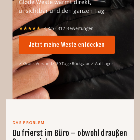
Gløde Weste wärmt direkt,
unsichtbar und den ganzen Tag.
★★★★★
4,8/5 · 312 Bewertungen
Jetzt meine Weste entdecken
✓ Gratis Versand
✓ 30 Tage Rückgabe
✓ Auf Lager
DAS PROBLEM
Du frierst im Büro – obwohl draußen