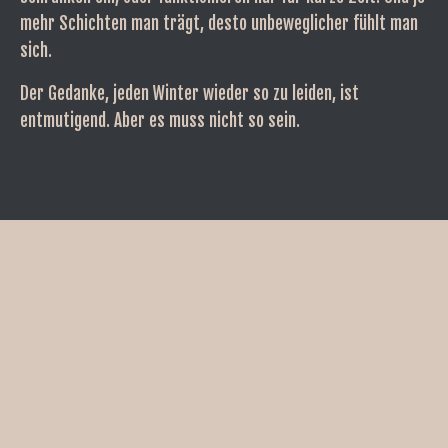
mehr Schichten man trägt, desto unbeweglicher fühlt man
sich.
Der Gedanke, jeden Winter wieder so zu leiden, ist
entmutigend. Aber es muss nicht so sein.
DIE LÖSUNG: GEZIELTE WÄRME. GENAU
DORT, WO SIE SIE BRAUCHEN.
Die Gløde Høgge Beheizbare Damen-Bodywarmer ist nicht
einfach eine weitere Weste. Sie ist ein intelligentes
Wärmesystem, das direkt am Körper ansetzt — und