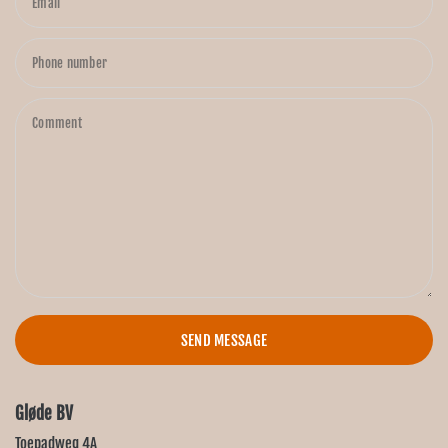
Email
Phone number
Comment
SEND MESSAGE
Gløde BV
Toepadweg 4A