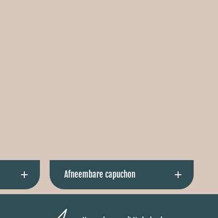
le warmte
Afneembare capuchon
er is
Bepaal zelf of je de capuchon er op laat