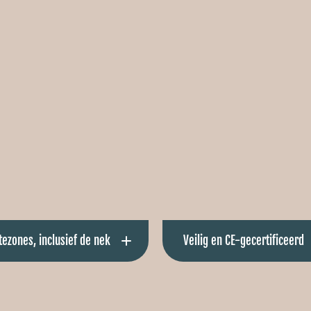
ezones, inclusief de nek
Veilig en CE-gecertificeerd
 warmte op borst, rug én nek —
Ontworpen volgens Europ
es waar je het snelst afkoelt.
veiligheidsnormen, zodat jij z