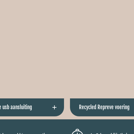
Ÿ
kunt genieten van comfortabe
rmde nekzone is uniek en zorgt
— elke dag opnieuw.
xtra comfort op koude dagen.
 usb aansluiting
Recycled Repreve voering
dywarmer is voorzien van een
De voering van de bodywarm