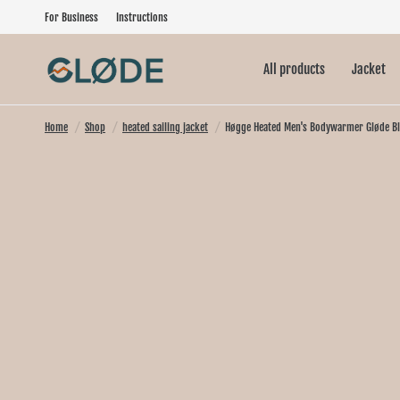
For Business
Instructions
All products
Jacket
Home
/
Shop
/
heated sailing jacket
/
Høgge Heated Men's Bodywarmer Gløde B