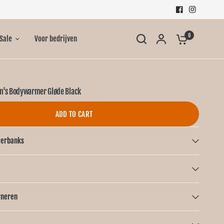
0
Sale
Voor bedrijven
n's Bodywarmer Gløde Black
ADD TO CART
werbanks
rneren