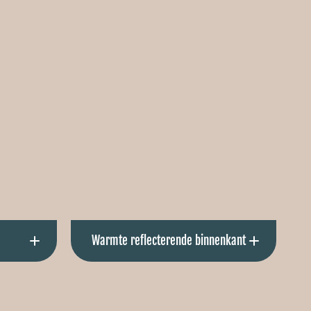
Warmte reflecterende binnenkant
ese
Voor extra warmte sensatie, ook
orgeloos
wanneer de bodywarmer niet aan staat.