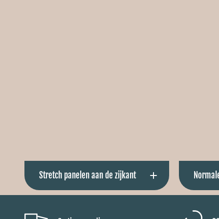
De verwa
voor e
Stretch panelen aan de zijkant
Normale
Hierdoor sluit de bodywarmer goed aan
De bo