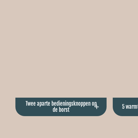
Twee aparte bedieningsknoppen op
5 warmt
de borst
Verwarm je rug en buik onafhankelijk
Gerichte
van elkaar — precies zoals jij het wilt.
preci