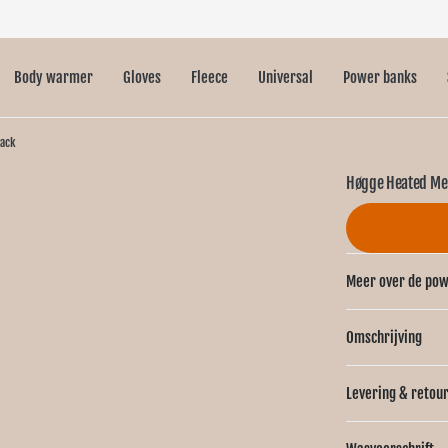
Body warmer
Gloves
Fleece
Universal
Power banks
lack
Høgge Heated Me
Meer over de po
Omschrijving
Levering & retou