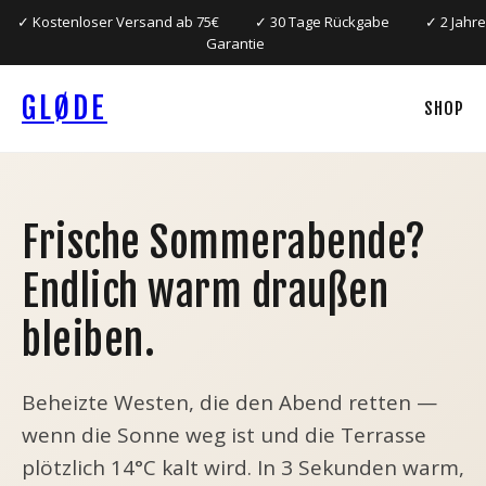
✓ Kostenloser Versand ab 75€
✓ 30 Tage Rückgabe
✓ 2 Jahre
Garantie
GLØDE
SHOP
Frische Sommerabende?
Endlich warm draußen
bleiben.
Beheizte Westen, die den Abend retten —
wenn die Sonne weg ist und die Terrasse
plötzlich 14°C kalt wird. In 3 Sekunden warm,